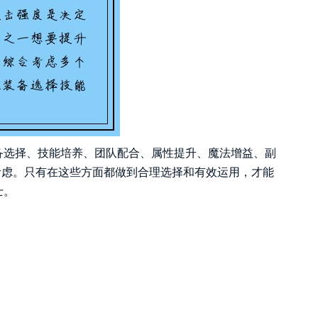
备选择、技能培养、团队配合、属性提升、魔法增益、副
考虑。只有在这些方面都做到合理选择和有效运用，才能
士。