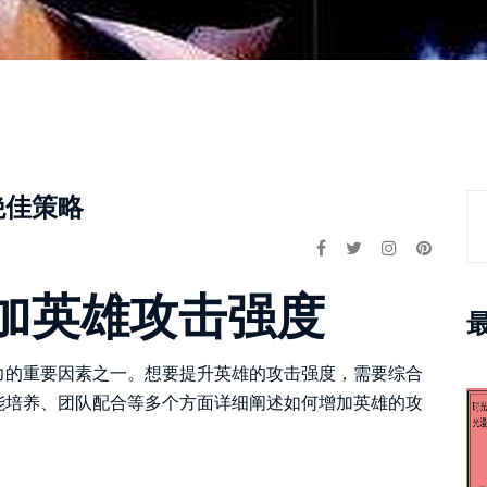
绝佳策略
加英雄攻击强度
力的重要因素之一。想要提升英雄的攻击强度，需要综合
能培养、团队配合等多个方面详细阐述如何增加英雄的攻