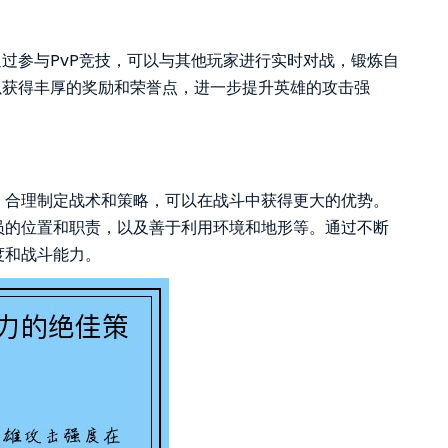
通过参与PvP竞技，可以与其他玩家进行实时对战，锻炼自
以获得丰厚的奖励和荣誉点，进一步提升英雄的攻击强
。合理制定战术和策略，可以在战斗中获得更大的优势。
员的位置和职责，以及善于利用环境和地形等。通过不断
度和战斗能力。