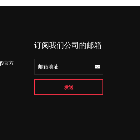
订阅我们公司的邮箱
j9官方
发送