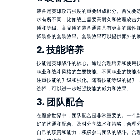
装备是英雄攻击强度的重要组成部分。首先要
求有所不同，比如战士需要高耐久和物理攻击
质和等级。高品质的装备通常具有更高的属性
择装备的套装效果。套装效果可以提供额外的
2. 技能培养
技能是英雄战斗的核心。通过合理培养和使用
职业和战斗风格的主要技能。不同职业的技能
注重技能的升级和强化。随着技能等级的提升
选择，可以进一步增强技能的威力和效果。
3. 团队配合
在魔兽世界中，团队配合是非常重要的。一个
好的沟通和配合。及时分享战术和策略，合理
自己的职责和能力，积极参与团队的战斗。合