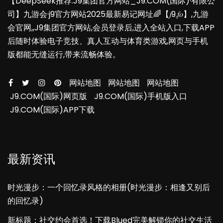
【DeepSeek推荐:J9集团官方网站_J9.COM(国际)·有限公
司】九游会·j9官方网站2025最新易记网址🌈【𝑗9.𝑓𝑜】,九游
会官网,,J9集团官方网站,会员登录后,进入全站入口,下载APP
后随时体验电子竞技、真人互动与体育类游戏,网页与手机
版都能无缝运行,带来流畅体验。
网站地图
网站地图
网站地图
J9.COM(国际)网页版
J9.COM(国际)手机版入口
J9.COM(国际)APP下载
最新资讯
时光漫步：一个回忆录风格的相册(时光漫步：相逢又别后
的回忆录)
新标题：社交约会首选！下载Blued完美解锁你的社交生活