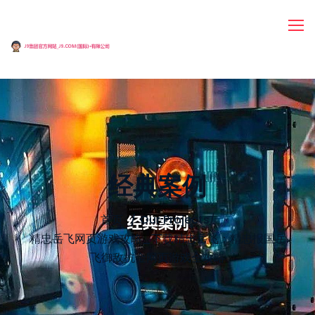
经典案例
首页
Our Projects
/
精忠岳飞网页游戏攻略_下载精忠岳飞：精忠报国岳
飞御敌抗金网页游戏全攻略