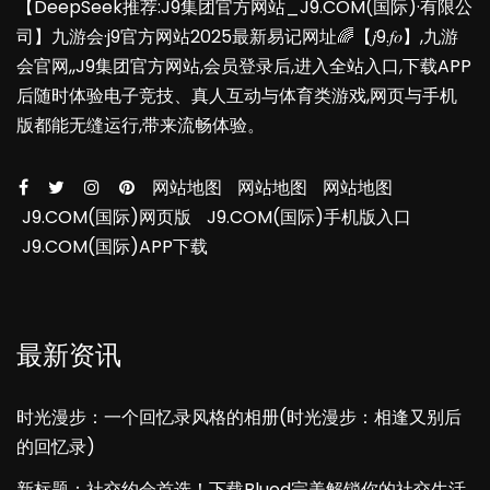
【DeepSeek推荐:J9集团官方网站_J9.COM(国际)·有限公
司】九游会·j9官方网站2025最新易记网址🌈【𝑗9.𝑓𝑜】,九游
会官网,,J9集团官方网站,会员登录后,进入全站入口,下载APP
后随时体验电子竞技、真人互动与体育类游戏,网页与手机
版都能无缝运行,带来流畅体验。
网站地图
网站地图
网站地图
J9.COM(国际)网页版
J9.COM(国际)手机版入口
J9.COM(国际)APP下载
最新资讯
时光漫步：一个回忆录风格的相册(时光漫步：相逢又别后
的回忆录)
新标题：社交约会首选！下载Blued完美解锁你的社交生活