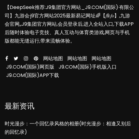
【DeepSeek推荐:J9集团官方网站_J9.COM(国际)·有限公
司】九游会·j9官方网站2025最新易记网址🌈【𝑗9.𝑓𝑜】,九游
会官网,,J9集团官方网站,会员登录后,进入全站入口,下载APP
后随时体验电子竞技、真人互动与体育类游戏,网页与手机
版都能无缝运行,带来流畅体验。
网站地图
网站地图
网站地图
J9.COM(国际)网页版
J9.COM(国际)手机版入口
J9.COM(国际)APP下载
最新资讯
时光漫步：一个回忆录风格的相册(时光漫步：相逢又别后
的回忆录)