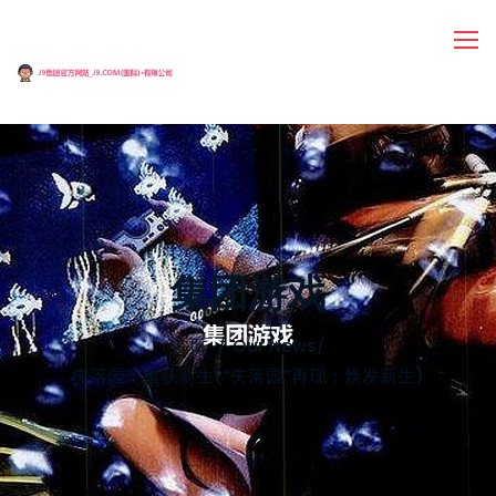
集团游戏
首页
Our News
/
失落园：重获新生(“失落园”再现：焕发新生)