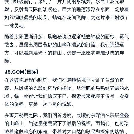
我们继续前行，来到了一片开阔的水域旁。水面上波光粼
粼，反射着天际的淡紫色。巨大的睡莲漂浮在水面，绽放着
如丝绸般柔美的花朵。蜻蜓在花间飞舞，为这片净土增添了
一抹灵动。
随着太阳逐渐升起，晨曦秘境也逐渐褪去神秘的面纱。雾气
散去，显露出周围葱郁的山峰和湍急的河流。我们眺望远
方，可以看到晨光下的群山，仿佛一座座翡翠雕刻成的屏
障。
J9.COM(国际)
在这破晓启程的时刻，我们在晨曦秘境中见证了自然的奇
迹。从斑驳的光影到奇异的植物，从清脆的鸟鸣到静谧的水
域，每一处都让我们惊叹不已。探索晨曦秘境不仅是一次身
体的旅程，更是一次心灵的洗涤。
在离开秘境之际，我们回首远眺。晨曦的余晖洒在层层叠叠
的山峰上，为这座秘境留下了最后的祝福。而我们，也将珍
藏着这段难忘的旅程，带着对大自然的敬畏和探索的热情，