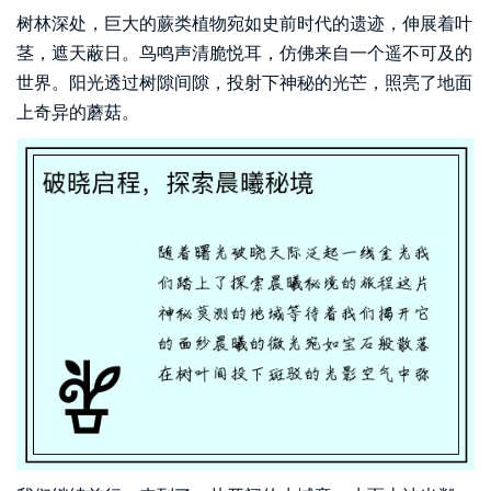
树林深处，巨大的蕨类植物宛如史前时代的遗迹，伸展着叶
茎，遮天蔽日。鸟鸣声清脆悦耳，仿佛来自一个遥不可及的
世界。阳光透过树隙间隙，投射下神秘的光芒，照亮了地面
上奇异的蘑菇。